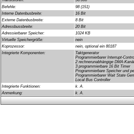
Befehle:
98 (151)
Interne Datenbusbreite:
16 Bit
Externe Datenbusbreite:
8 Bit
Adressbussbreite:
20 Bit
Adressierbarer Speicher:
1024 KB
Virtuelle Speichergröße:
nein
Koprozessor:
nein, optional ein 80187
Integrierte Komponenten:
Taktgenerator
Programmierbarer Interrupt-Contro
2 rechnerunabhängige DMA-Kanä
3 programmierbare 16 Bit Timer
Programmierbare Speicher und per
Programmierbarer Wait State Gen
Local Bus Controller
Integrierte Funktionen:
k. A.
Anmerkung:
k. A.