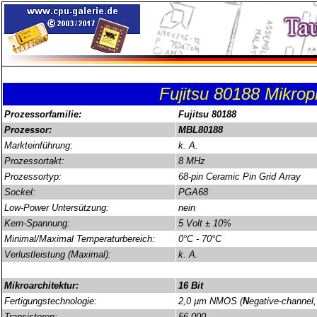
Fujitsu 80188 Mikrop
Prozessorfamilie:
Fujitsu 80188
Prozessor:
MBL80188
Markteinführung:
k. A.
Prozessortakt:
8 MHz
Prozessortyp:
68-pin Ceramic Pin Grid Array
Sockel:
PGA68
Low-Power Untersützung:
nein
Kern-Spannung:
5 Volt ± 10%
Minimal/Maximal Temperaturbereich:
0°C - 70°C
Verlustleistung (Maximal):
k. A.
Mikroarchitektur:
16 Bit
Fertigungstechnologie:
2,0 µm NMOS (
N
egative-channel,
Transistoren:
56.000