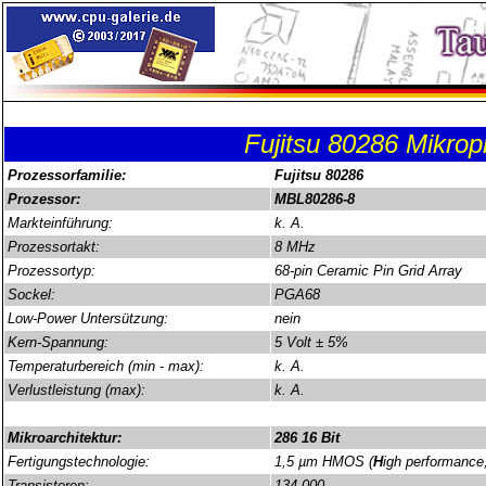
Fujitsu 80286 Mikrop
Prozessorfamilie:
Fujitsu 80286
Prozessor:
MBL80286-8
Markteinführung:
k. A.
Prozessortakt:
8 MHz
Prozessortyp:
68-pin Ceramic Pin Grid Array
Sockel:
PGA68
Low-Power Untersützung:
nein
Kern-Spannung:
5 Volt ± 5%
Temperaturbereich (min - max):
k. A.
Verlustleistung (max):
k. A.
Mikroarchitektur:
286 16 Bit
Fertigungstechnologie:
1,5 µm HMOS (
H
igh performance,
Transistoren:
134.000