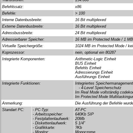
Befehlssatz:
x86
Befehle:
> 100
Interne Datenbusbreite:
16 Bit multiplexed
Externe Datenbusbreite:
16 Bit multiplexed
Adressbussbreite:
24 Bit multiplexed
Adressierbarer Speicher:
16 MB im Protected Mode / 1 MB
Virtuelle Speichergröße:
1024 MB im Protected Mode / ke
Koprozessor:
nein, optional ein 80287
Integrierte Komponenten:
Arithmetic-Logic Einheit
BUS Einheit
Befehls Einheit
Adressierungs Einheit
Ausführungs Einheit
Integrierte Funktionen:
Integriertes Speichermanagement
- 4-Level Speicherschutz
Im Real Mode vollständig codek
Im Protected Mode Multitaskingu
Anmerkung:
Die Ausführung der Befehle wurde
Standart PC:
- PC-Typ:
AT-PC
- Arbeitsspeicher:
640Kb SIP
- Festplattenlaufwerk:
20Mb
- Diskettenlaufwerk:
5 1/4”
- Grafikkarte:
?Kb
- Monitor:
Monocrome