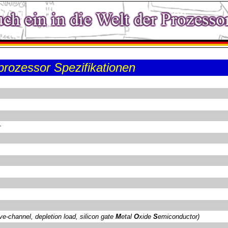
rozessor Spezifikationen
r
channel, depletion load, silicon gate
M
etal
O
xide
S
emiconductor)