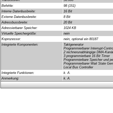
Befehle:
98 (151)
Interne Datenbusbreite:
16 Bit
Externe Datenbusbreite:
8 Bit
Adressbussbreite:
20 Bit
Adressierbarer Speicher:
1024 KB
Virtuelle Speichergröße:
nein
Koprozessor:
nein, optional ein 80187
Integrierte Komponenten:
Taktgenerator
Programmierbarer Interrupt-Contro
2 rechnerunabhängige DMA-Kanä
3 programmierbare 16 Bit Timer
Programmierbare Speicher und per
Programmierbarer Wait State Gen
Local Bus Controller
Integrierte Funktionen:
k. A.
Anmerkung:
k. A.