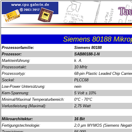
Siemens 80188 Mikrop
Prozessorfamilie:
Siemens 80188
Prozessor:
SAB80188-1-N
Markteinführung:
k. A.
Prozessortakt:
10 MHz
Prozessortyp:
68-pin Plastic Leaded Chip Carrie
Sockel:
PLCC68
Low-Power Untersützung:
nein
Kern-Spannung:
5 Volt ± 10%
Minimal/Maximal Temperaturbereich:
0°C - 70°C
Verlustleistung (Maximal):
2,75 Watt
Mikroarchitektur:
16 Bit
Fertigungstechnologie:
2,0 µm MYMOS (Siemens Negative-
Transistoren:
56.000