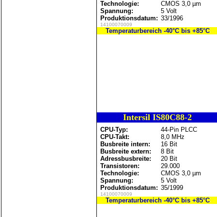
Technologie:
CMOS 3,0 µm
Spannung:
5 Volt
Produktionsdatum:
33/1996
14100070009
Temperaturbereich -40°C bis +85°C
Intersil IS80C88-2
CPU-Typ:
44-Pin PLCC
CPU-Takt:
8,0 MHz
Busbreite intern:
16 Bit
Busbreite extern:
8 Bit
Adressbusbreite:
20 Bit
Transistoren:
29.000
Technologie:
CMOS 3,0 µm
Spannung:
5 Volt
Produktionsdatum:
35/1999
14100070009
Temperaturbereich -40°C bis +85°C