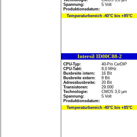
Spannung:
5 Volt
Produktionsdatum:
Temperaturbereich -40°C bis +85°C
Intersil ID80C88-2
CPU-Typ:
40-Pin CerDIP
CPU-Takt:
8,0 MHz
Busbreite intern:
16 Bit
Busbreite extern:
8 Bit
Adressbusbreite:
20 Bit
Transistoren:
29.000
Technologie:
CMOS 3,0 µm
Spannung:
5 Volt
Produktionsdatum:
Temperaturbereich -40°C bis +85°C