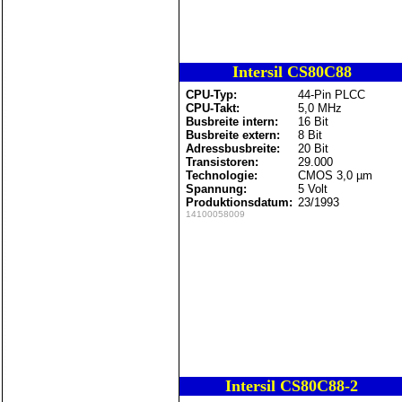
Intersil CS80C88
CPU-Typ:
44-Pin PLCC
CPU-Takt:
5,0 MHz
Busbreite intern:
16 Bit
Busbreite extern:
8 Bit
Adressbusbreite:
20 Bit
Transistoren:
29.000
Technologie:
CMOS 3,0 µm
Spannung:
5 Volt
Produktionsdatum:
23/1993
14100058009
Intersil CS80C88-2