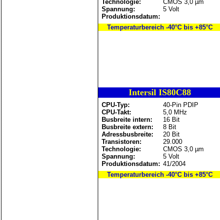
Technologie:
CMOS 3,0 µm
Spannung:
5 Volt
Produktionsdatum:
Temperaturbereich -40°C bis +85°C
Intersil IS80C88
CPU-Typ:
40-Pin PDIP
CPU-Takt:
5,0 MHz
Busbreite intern:
16 Bit
Busbreite extern:
8 Bit
Adressbusbreite:
20 Bit
Transistoren:
29.000
Technologie:
CMOS 3,0 µm
Spannung:
5 Volt
Produktionsdatum:
41/2004
Temperaturbereich -40°C bis +85°C