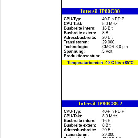
Intersil IP80C88
CPU-Typ:
40-Pin PDIP
CPU-Takt:
5,0 MHz
Busbreite intern:
16 Bit
Busbreite extern:
8 Bit
Adressbusbreite:
20 Bit
Transistoren:
29.000
Technologie:
CMOS 3,0 µm
Spannung:
5 Volt
Produktionsdatum:
Temperaturbereich -40°C bis +85°C
Intersil IP80C88-2
CPU-Typ:
40-Pin PDIP
CPU-Takt:
8,0 MHz
Busbreite intern:
16 Bit
Busbreite extern:
8 Bit
Adressbusbreite:
20 Bit
Transistoren:
29.000