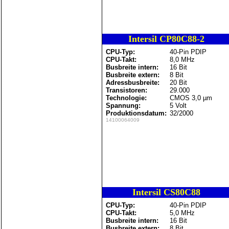
Intersil CP80C88-2
CPU-Typ:
40-Pin PDIP
CPU-Takt:
8,0 MHz
Busbreite intern:
16 Bit
Busbreite extern:
8 Bit
Adressbusbreite:
20 Bit
Transistoren:
29.000
Technologie:
CMOS 3,0 µm
Spannung:
5 Volt
Produktionsdatum:
32/2000
14100064009
Intersil CS80C88
CPU-Typ:
40-Pin PDIP
CPU-Takt:
5,0 MHz
Busbreite intern:
16 Bit
Busbreite extern:
8 Bit