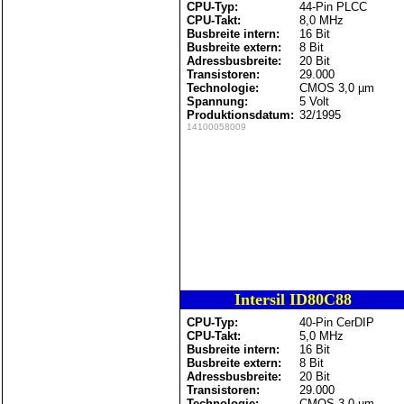
CPU-Typ:
44-Pin PLCC
CPU-Takt:
8,0 MHz
Busbreite intern:
16 Bit
Busbreite extern:
8 Bit
Adressbusbreite:
20 Bit
Transistoren:
29.000
Technologie:
CMOS 3,0 µm
Spannung:
5 Volt
Produktionsdatum:
32/1995
14100058009
Intersil ID80C88
CPU-Typ:
40-Pin CerDIP
CPU-Takt:
5,0 MHz
Busbreite intern:
16 Bit
Busbreite extern:
8 Bit
Adressbusbreite:
20 Bit
Transistoren:
29.000
Technologie:
CMOS 3,0 µm