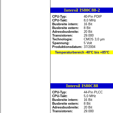
Intersil IS80C88-2
CPU-Typ:
40-Pin PDIP
CPU-Takt:
8,0 MHz
Busbreite intern:
16 Bit
Busbreite extern:
8 Bit
Adressbusbreite:
20 Bit
Transistoren:
29.000
Technologie:
CMOS 3,0 µm
Spannung:
5 Volt
Produktionsdatum:
37/2004
Temperaturbereich -40°C bis +85°C
Intersil IS80C88
CPU-Typ:
44-Pin PLCC
CPU-Takt:
5,0 MHz
Busbreite intern:
16 Bit
Busbreite extern:
8 Bit
Adressbusbreite:
20 Bit
Transistoren:
29.000