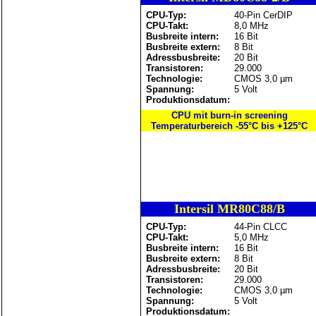
CPU-Typ:
40-Pin CerDIP
CPU-Takt:
8,0 MHz
Busbreite intern:
16 Bit
Busbreite extern:
8 Bit
Adressbusbreite:
20 Bit
Transistoren:
29.000
Technologie:
CMOS 3,0 µm
Spannung:
5 Volt
Produktionsdatum:
CPU mit burn-in screening
Temperaturbereich -55°C bis +125°C
Intersil MR80C88/B
CPU-Typ:
44-Pin CLCC
CPU-Takt:
5,0 MHz
Busbreite intern:
16 Bit
Busbreite extern:
8 Bit
Adressbusbreite:
20 Bit
Transistoren:
29.000
Technologie:
CMOS 3,0 µm
Spannung:
5 Volt
Produktionsdatum: