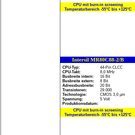
CPU mit burn-in screening
Temperaturbereich -55°C bis +125°C
Intersil MR80C88-2/B
CPU-Typ:
44-Pin CLCC
CPU-Takt:
8,0 MHz
Busbreite intern:
16 Bit
Busbreite extern:
8 Bit
Adressbusbreite:
20 Bit
Transistoren:
29.000
Technologie:
CMOS 3,0 µm
Spannung:
5 Volt
Produktionsdatum:
CPU mit burn-in screening
Temperaturbereich -55°C bis +125°C