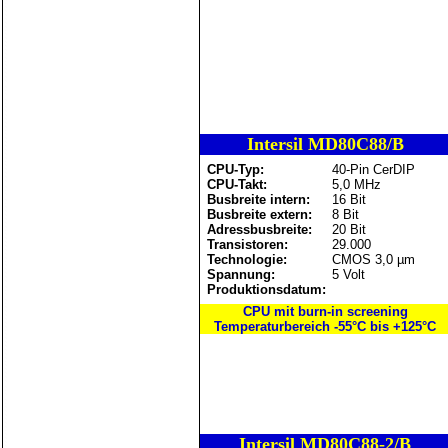
Intersil MD80C88/B
CPU-Typ:
40-Pin CerDIP
CPU-Takt:
5,0 MHz
Busbreite intern:
16 Bit
Busbreite extern:
8 Bit
Adressbusbreite:
20 Bit
Transistoren:
29.000
Technologie:
CMOS 3,0 µm
Spannung:
5 Volt
Produktionsdatum:
CPU mit burn-in screening
Temperaturbereich -55°C bis +125°C
Intersil MD80C88-2/B