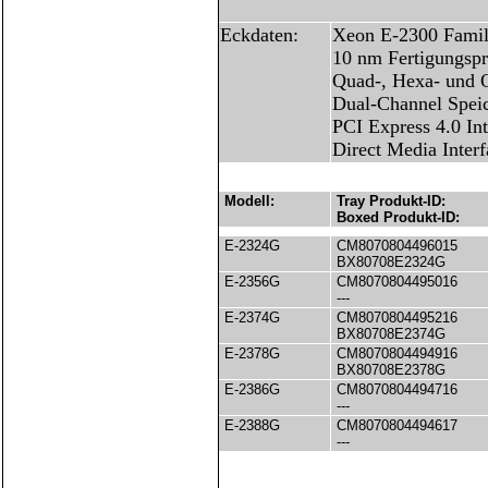
Eckdaten:
Xeon E-2300 Famil
10 nm Fertigungspr
Quad-, Hexa- und 
Dual-Channel Spei
PCI Express 4.0 Int
Direct Media Interf
Modell:
Tray Produkt-ID:
Boxed Produkt-ID:
E-2324G
CM8070804496015
BX80708E2324G
E-2356G
CM8070804495016
---
E-2374G
CM8070804495216
BX80708E2374G
E-2378G
CM8070804494916
BX80708E2378G
E-2386G
CM8070804494716
---
E-2388G
CM8070804494617
---