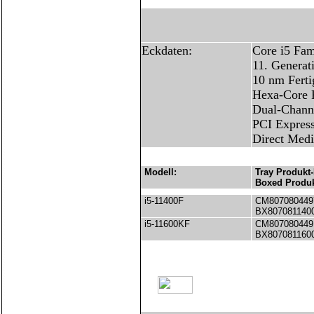
Eckdaten:
Core i5 Fam
11. Generat
10 nm Ferti
Hexa-Core 
Dual-Chann
PCI Express
Direct Medi
Modell:
Tray Produkt-
Boxed Produk
i5-11400F
CM807080449
BX807081140
i5-11600KF
CM807080449
BX807081160