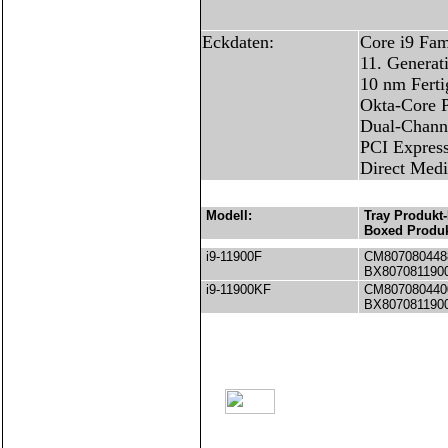
Eckdaten:
Core i9 Fam
11. Generat
10 nm Ferti
Okta-Core P
Dual-Chann
PCI Express
Direct Medi
Modell:
Tray Produkt-
Boxed Produk
i9-11900F
CM807080448
BX807081190
i9-11900KF
CM807080440
BX807081190