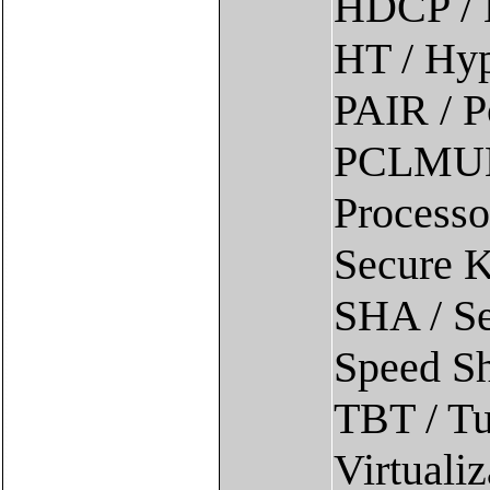
HDCP / H
HT / Hy
PAIR / P
PCLMULQ
Processo
Secure 
SHA / Se
Speed Sh
TBT / Tu
Virtuali