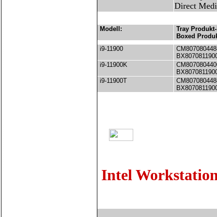
Direct Medi
Modell:
Tray Produkt-
Boxed Produk
i9-11900
CM807080448
BX807081190
i9-11900K
CM807080440
BX807081190
i9-11900T
CM807080448
BX807081190
Intel Workstatio