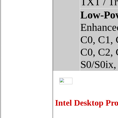
TXT / Tr
Low-Pow
Enhance
C0, C1, 
C0, C2, 
S0/S0ix,
Intel Desktop Pr