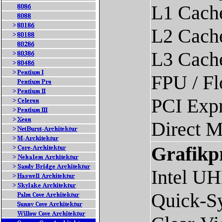
L1 Cache
L2 Cach
L3 Cache
FPU / Fl
PCI Expr
Direct M
Grafikpr
Intel U
Quick-S