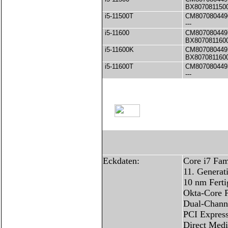
BX807081150
i5-11500T
CM807080449
---
i5-11600
CM807080449
BX807081160
i5-11600K
CM807080449
BX807081160
i5-11600T
CM807080449
---
Eckdaten:
Core i7 Fam
11. Generat
10 nm Ferti
Okta-Core P
Dual-Chann
PCI Express
Direct Medi