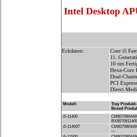
Intel Desktop AP
Eckdaten:
Core i5 Fam
11. Generat
10 nm Ferti
Hexa-Core 
Dual-Chann
PCI Express
Direct Medi
Modell:
Tray Produkt-
Boxed Produk
i5-11400
CM807080449
BX807081140
i5-11400T
CM807080449
---
i5-11500
CM807080449