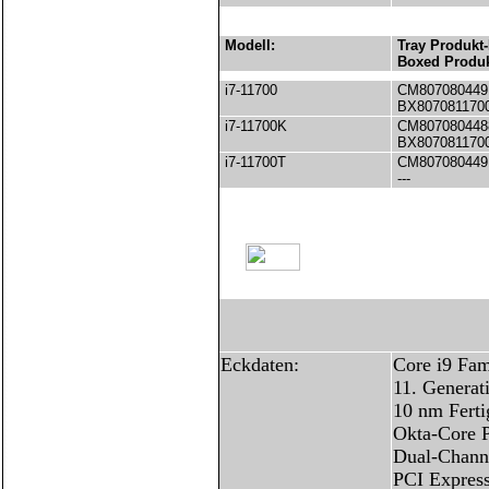
Modell:
Tray Produkt-
Boxed Produk
i7-11700
CM807080449
BX807081170
i7-11700K
CM807080448
BX807081170
i7-11700T
CM807080449
---
Eckdaten:
Core i9 Fam
11. Generat
10 nm Ferti
Okta-Core P
Dual-Chann
PCI Express