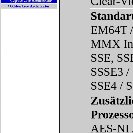
Clear-V
Standar
EM64T /
MMX Ins
SSE, SS
SSSE3 /
SSE4 / S
Zusätzli
Prozesso
AES-NI /