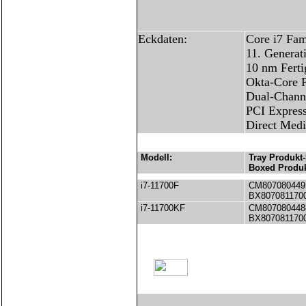
Eckdaten:
Core i7 Fam
11. Generat
10 nm Ferti
Okta-Core P
Dual-Chann
PCI Express
Direct Medi
Modell:
Tray Produkt-
Boxed Produk
i7-11700F
CM807080449
BX807081170
i7-11700KF
CM807080448
BX807081170