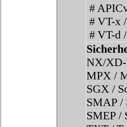
# APICv 
# VT-x /
# VT-d /
Sicherhe
NX/XD-Bi
MPX / M
SGX / So
SMAP / S
SMEP / S